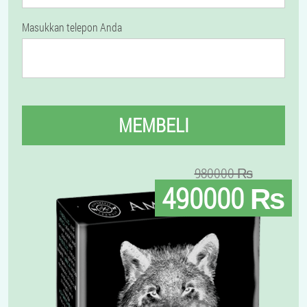
Masukkan telepon Anda
MEMBELI
980000 ₨
490000 ₨